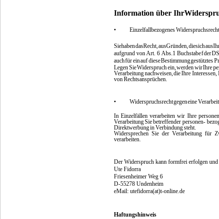
Information über Ihr
Widerspru
•
Einzelfallbezogenes
Widerspruchsrech
Sie
haben
das
Recht,
aus
Gründen,
die
sich
aus
Ih
aufgrund
von
Art. 6
Abs.1 Buchstabe
f
der
D
auch
für
ein
auf
diese
Bestimmung
gestütztes
Pr
Legen
Sie
Widerspruch
ein,
werden
wir
Ihre
pe
Verarbeitung
nachweisen,
die
Ihre Interessen,
von
Rechtsansprüchen.
•
Widerspruchsrecht
gegen
eine
Verarbei
In
Einzelfällen
verarbeiten
wir
Ihre
persone
Verarbeitung
Sie
betreffender
personen- bezog
Direktwerbung
in
Verbindung
steht.
Widersprechen Sie der Verarbeitung für 
verarbeiten.
Der Widerspruch kann formfrei erfolgen und s
Ute Fidorra
Friesenheimer Weg 6
D-55278 Undenheim
eMail: utefidorra(at)t-online.de
Haftungshinweis