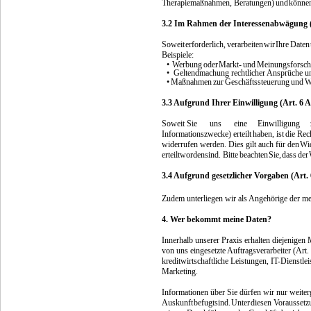
Therapiemaßnahmen, Beratungen)
und
können
3.2 Im Rahmen der Interessenabwägung (
Soweit
erforderlich,
verarbeiten
wir
Ihre
Daten
Beispiele:
•
Werbung
oder
Markt-
und
Meinungsforsch
•
Geltendmachung rechtlicher Ansprüche und
•
Maßnahmen
zur
Geschäftssteuerung
und
W
3.3 Aufgrund Ihrer Einwilligung (Art. 6
Soweit
Sie
uns
eine
Einwilligung
Informationszwecke)
erteilt
haben,
ist
die
Rec
widerrufen werden. Dies gilt auch für den
Wi
erteilt
worden
sind. Bitte
beachten
Sie,
dass
der
3.4 Aufgrund gesetzlicher Vorgaben (Art.
Zudem unterliegen wir als Angehörige der med
4. Wer bekommt meine Daten?
Innerhalb unserer Praxis erhalten diejenigen 
von uns eingesetzte Auftragsverarbeiter (A
kreditwirtschaftliche Leistungen, IT-Dienstl
Marketing.
Informationen über Sie dürfen wir nur weiter
Auskunft
befugt
sind.
Unter
diesen Vorausset