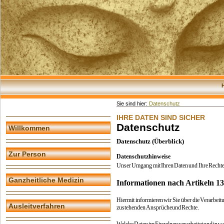
Sie sind hier:
Datenschutz
IHRE DATEN SIND SICHER
Datenschutz
Willkommen
Datenschutz (Überblick)
Zur Person
Datenschutzhinweise
Unser
Umgang
mit
Ihren
Daten
und
Ihre
Recht
Ganzheitliche Medizin
Informationen nach Artikeln 
Hiermit
informieren
wir
Sie
über
die
Verarbeit
Ausleitverfahren
zustehenden
Ansprüche
und
Rechte.
Welche
Daten
im
Einzelnen
verarbeitet
und
in
we