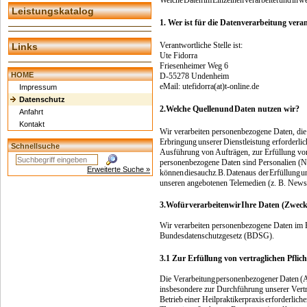
Leistungskatalog
1. Wer ist für die Datenverarbeitung ver
Verantwortliche Stelle ist:
Links
Ute Fidorra
Friesenheimer Weg 6
HOME
D-55278 Undenheim
eMail: utefidorra(at)t-online.de
Impressum
Datenschutz
2.
Welche Quellen
und
Daten nutzen wir?
Anfahrt
Kontakt
Wir verarbeiten personenbezogene Daten, die
Erbringung
unserer
Dienstleistung erforderli
Schnellsuche
Ausführung von Aufträgen, zur Erfüllung von 
personenbezogene Daten sind Personalien (N
Erweiterte Suche »
können
dies
auch
z.B.
Daten
aus der
Erfüllung
u
unseren angebotenen Telemedien (z. B. Newsl
3.
Wofür
verarbeiten
wir
Ihre Daten (Zweck
Wir verarbeiten personenbezogene Daten i
Bundesdatenschutzgesetz (BDSG).
3.1 Zur Erfüllung von vertraglichen Pfli
Die Verarbeitung
personenbezogener
Daten
(A
insbesondere zur Durchführung unserer Vert
Betrieb
einer Heilpraktikerpraxis
erforderliche