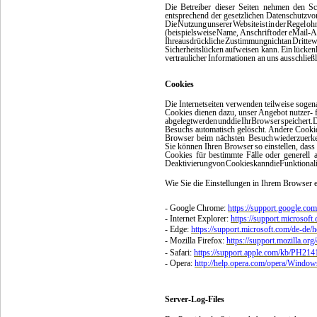
Die
Betreiber
dieser
Seiten
nehmen
den
Sc
entsprechend der gesetzlichen Datenschutzvor
Die
Nutzung
unserer
Website
ist
in
der
Regel
oh
(beispielsweise
Name,
Anschrift
oder
eMail-A
Ihre
ausdrückliche
Zustimmung
nicht
an
Dritte
w
Sicherheitslücken
aufweisen kann.
Ein
lücken
vertraulicher
Informationen an
uns
ausschließl
Cookies
Die Internetseiten verwenden teilweise sogen
Cookies dienen dazu, unser Angebot nutzer- f
abgelegt
werden
und
die
Ihr
Browser
speichert.
D
Besuchs automatisch gelöscht. Andere Cookies
Browser
beim
nächsten
Besuch
wiederzuerk
Sie
können
Ihren
Browser
so
einstellen,
dass
Cookies
für
bestimmte
Fälle
oder
generell 
Deaktivierung
von
Cookies
kann
die
Funktionali
Wie Sie die Einstellungen in Ihrem Browser e
- Google Chrome:
https://support.google.c
- Internet Explorer:
https://support.microsoft
- Edge:
https://support.microsoft.com/de-de/
- Mozilla Firefox:
https://support.mozilla.or
- Safari:
https://support.apple.com/kb/PH2
- Opera:
http://help.opera.com/opera/Window
Server-Log-Files