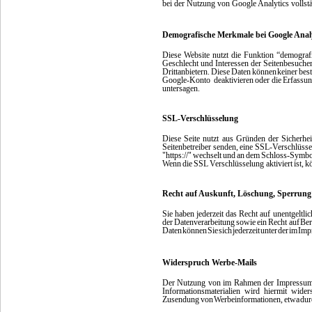
bei der Nutzung von Google Analytics vollst
Demografische Merkmale bei Google Analy
Diese
Website
nutzt
die
Funktion
“demograf
Geschlecht und Interessen der Seitenbesuch
Drittanbietern.
Diese
Daten
können
keiner
bes
Google-Konto deaktivieren
oder
die
Erfassu
untersagen.
SSL-Verschlüsselung
Diese
Seite
nutzt
aus
Gründen
der
Sicherhei
Seitenbetreiber
senden,
eine
SSL-Verschlüsse
"https://"
wechselt
und
an
dem
Schloss-Symbo
Wenn
die
SSL
Verschlüsselung
aktiviert
ist,
k
Recht auf Auskunft, Löschung, Sperrung
Sie
haben
jederzeit
das
Recht
auf
unentgeltlic
der
Datenverarbeitung
sowie
ein
Recht auf
Ber
Daten
können
Sie
sich
jederzeit
unter
der
im
Imp
Widerspruch Werbe-Mails
Der
Nutzung
von
im
Rahmen
der
Impressum
Informationsmaterialien wird hiermit wider
Zusendung
von
Werbeinformationen,
etwa
dur