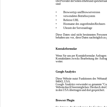
Der
Provider
der
Seiten
erhebt
und
speichert
au
sind:
•
Browsertyp und
Browserversion
•
verwendetes
Betriebssystem
•
Referrer
URL
•
Hostname des zugreifenden
Rechners
•
Uhrzeit der
Serveranfrage
Diese
Daten
sind
nicht
bestimmten
Persone
behalten
uns
vor,
diese
Daten
nachträglich
zu 
Kontaktformular
Wenn
Sie
uns
per
Kontaktformular
Anfragen
Kontaktdaten
zwecks
Bearbeitung
der Anfra
weiter.
Google Analytics
Diese
Website
nutzt
Funktionen
des
Webanal
94043,
USA.
Google
Analytics
verwendet
so
genannte
"Co
Website
durch
Sie
ermöglichen.
Die
durch den
C
in
den
USA
übertragen
und
dort
gespeichert.
Browser Plugin