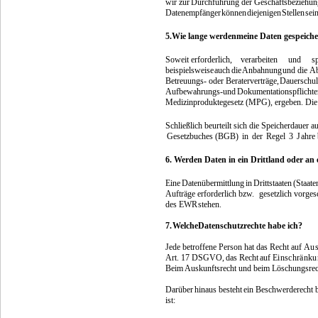
wir zur
Durchführung der Geschäftsbeziehung 
Datenempfänger
können
diejenigen
Stellen
sein
5.
Wie
lange werden
meine Daten gespeiche
Soweit
erforderlich,
verarbeiten
und
s
beispielsweise
auch
die
Anbahnung
und die
Ab
Betreuungs- oder Beraterverträge,
Dauerschul
Aufbewahrungs-
und
Dokumentationspflichte
Medizinproduktegesetz (MPG), ergeben. Die 
Schließlich beurteilt sich die Speicherdauer 
Ges
e
tz
b
uch
es (B
GB)
in
der
R
eg
e
l
3
J
ah
r
e
6. Werden Daten in ein Drittland oder an 
Eine
Datenübermittlung
in
Drittstaaten
(Staate
Aufträge erforderlich bzw.
gesetzlich vorges
des EWR
stehen.
7.
Welche
Datenschutzrechte habe ich?
Jede betroffene Person hat das Recht auf
Aus
Art. 17
DSGVO,
das
Recht
auf
Einschränku
Beim Auskunftsrecht und beim Löschungsrech
Darüber
hinaus
besteht
ein
Beschwerderecht
ist: