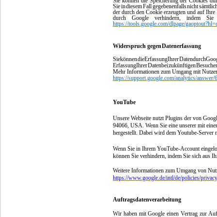
Sie können die Speicherung der Cookies dur
Sie
in
diesem
Fall
gegebenenfalls
nicht
sämtlic
der
durch
den
Cookie
erzeugten
und
auf
Ihre
durch
Google
verhindern,
indem
Sie
https://tools.google.com/dlpage/gaoptout?hl=
Widerspruch
gegen
Datenerfassung
Sie
können
die
Erfassung
Ihrer
Daten
durch
Goo
Erfassung
Ihrer
Daten
bei
zukünftigen
Besuche
Mehr Informationen zum Umgang mit Nutzerda
https://support.google.com/analytics/answer
YouTube
Unsere Webseite nutzt Plugins der von Googl
94066, USA. Wenn Sie eine unserer mit eine
hergestellt. Dabei wird dem Youtube-Server m
Wenn Sie in Ihrem YouTube-Account eingelogg
können Sie verhindern, indem Sie sich aus 
Weitere Informationen zum Umgang von Nutze
https://www.google.de/intl/de/policies/privacy
Auftragsdatenverarbeitung
Wir haben mit Google einen Vertrag zur Auf