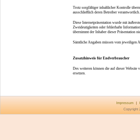
Trotz sorgfältiger inhaltlicher Kontrolle über
ausschließlich deren Betreiber verantwortlich.
Diese Internetpräsentation wurde mit äußerster
Zweideutigkeiten oder fehlerhafte Informatio
übernimmt der Inhaber dieser Präsentation nic
Sämtliche Angaben müssen vom jeweiligen Anw
Zusatzhinweis für Endverbraucher
Des weiteren können die auf dieser Website v
ersetzen.
Impressum
|
Copyright 