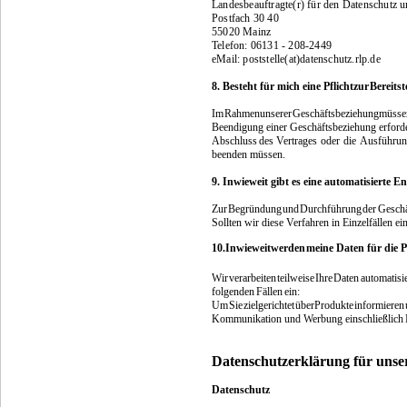
Landesbeauftragte(r) für den Datenschutz u
Postfach 30 40
55020 Mainz
Telefon: 06131 - 208-2449
e
Mail:
poststelle(at)datenschutz.rlp.de
8. Besteht für mich eine Pflicht
zur
Bereitst
Im
Rahmen
unserer
Geschäftsbeziehung
müsse
Beendigung einer Geschäftsbeziehung erforde
Abschluss
des Vertrages
oder
die
Ausführu
beenden müssen.
9. Inwieweit gibt es eine automatisierte E
Zur
Begründung
und
Durchführung
der
Geschä
Sollten wir diese Verfahren in Einzelfällen e
10.
Inwieweit
werden
meine Daten für die P
Wir
verarbeiten
teilweise
Ihre
Daten
automatisie
folgenden
Fällen
ein:
Um
Sie
zielgerichtet
über
Produkte
informieren
Kommunikation und Werbung einschließlich
Datenschutzerklärung für unser
Datenschutz